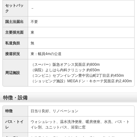
セットバッ
－
ク
国土法届出
不要
主要採光面
東
私道負担
無
接道状況
東：幅員4mの公道
（スーパー）阪急オアシス箕面店 約800m
（病院）よしはら内科クリニック 約650m
周辺施設
（コンビニ）セブンイレブン豊中宮山町2丁目店 約450m
（ショッピング施設）MEGAドン・キホーテ箕面店 約2,400m
特徴・設備
特徴
日当り良好、リノベーション
バス・トイ
ウォシュレット、温水洗浄便座、暖房便座、水洗、バス・ト
レ
イレ別、ユニットバス、浴室に窓