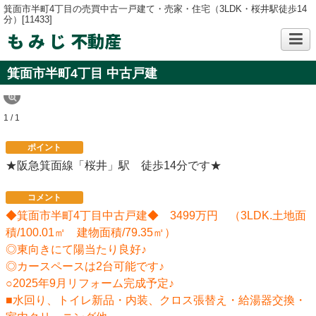
箕面市半町4丁目の売買中古一戸建て・売家・住宅（3LDK・桜井駅徒歩14
分）[11433]
も み じ 不動産
箕面市半町4丁目 中古戸建
1 / 1
ポイント
★阪急箕面線「桜井」駅 徒歩14分です★
コメント
◆箕面市半町4丁目中古戸建◆ 3499万円 （3LDK.土地面
積/100.01㎡ 建物面積/79.35㎡）
◎東向きにて陽当たり良好♪
◎カースペースは2台可能です♪
○2025年9月リフォーム完成予定♪
■水回り、トイレ新品・内装、クロス張替え・給湯器交換・