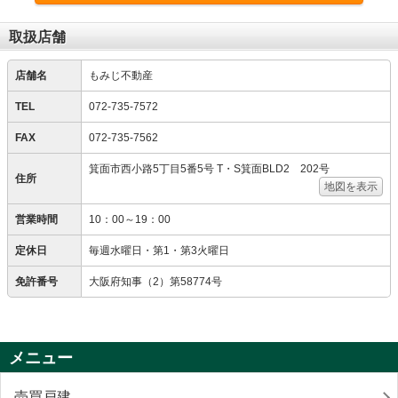
取扱店舗
店舗名
もみじ不動産
TEL
072-735-7572
FAX
072-735-7562
箕面市西小路5丁目5番5号 T・S箕面BLD2 202号
住所
地図を表示
営業時間
10：00～19：00
定休日
毎週水曜日・第1・第3火曜日
免許番号
大阪府知事（2）第58774号
メニュー
売買戸建