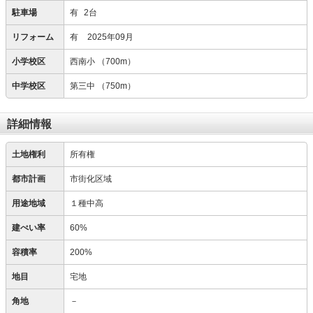
駐車場
有
2台
リフォーム
有
2025年09月
小学校区
西南小
（700m）
中学校区
第三中
（750m）
詳細情報
土地権利
所有権
都市計画
市街化区域
用途地域
１種中高
建ぺい率
60%
容積率
200%
地目
宅地
角地
－