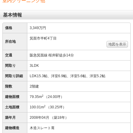
室内クリーニング他
基本情報
価格
3,349万円
箕面市半町4丁目
所在地
地図を表示
交通
阪急箕面線 桜井駅徒歩14分
間取り
3LDK
間取り詳細
LDK15.3帖、洋室6.9帖、洋室5.6帖、洋室5.2帖
階数
2階建
2
建物面積
79.35m
（24.00坪）
2
土地面積
100.01m
（30.25坪）
築年月
2008年04月
（築18年）
建物構造
木造スレート葺