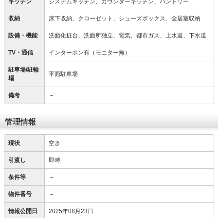
キッチン
システムキッチン、カウンターキッチン、パントリー
収納
床下収納、クローゼット、シューズボックス、全居室収納
設備・機能
洗面化粧台、洗面所独立、電気、都市ガス、上水道、下水道
TV・通信
インターホン有（モニター無）
駐車場/駐輪
平面駐車場
場
備考
－
管理情報
現状
空き
引渡し
即時
条件等
－
物件番号
－
情報公開日
2025年08月23日