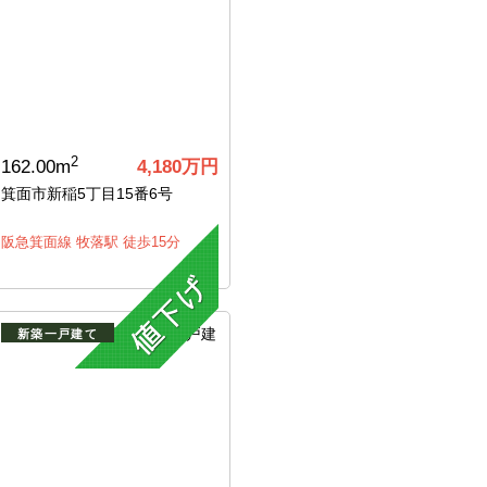
2
162.00m
4,180万円
箕面市新稲5丁目15番6号
阪急箕面線 牧落駅 徒歩15分
新築一戸建て