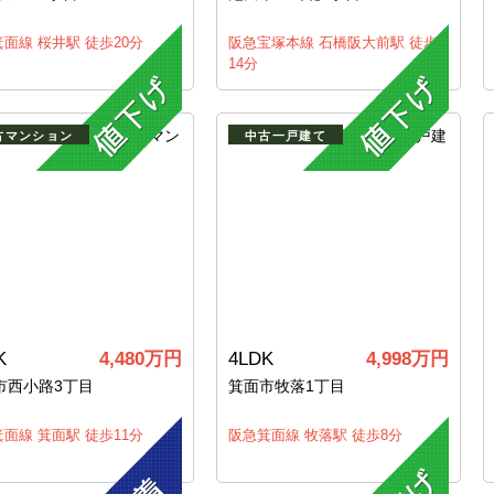
面線 桜井駅 徒歩20分
阪急宝塚本線 石橋阪大前駅 徒歩
14分
古マンション
中古一戸建て
K
4,480万円
4LDK
4,998万円
市西小路3丁目
箕面市牧落1丁目
面線 箕面駅 徒歩11分
阪急箕面線 牧落駅 徒歩8分