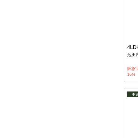
4LD
池田
阪急
16分
中