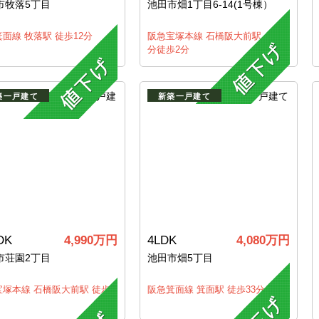
市牧落5丁目
池田市畑1丁目6-14(1号棟）
面線 牧落駅 徒歩12分
阪急宝塚本線 石橋阪大前駅 バス7
分徒歩2分
築一戸建て
新築一戸建て
DK
4,990万円
4LDK
4,080万円
市荘園2丁目
池田市畑5丁目
宝塚本線 石橋阪大前駅 徒歩
阪急箕面線 箕面駅 徒歩33分