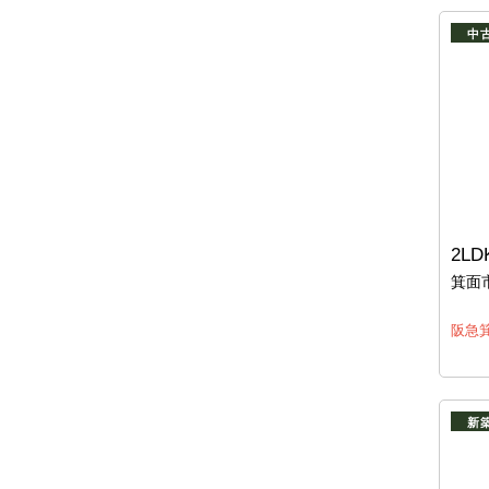
中
2LD
箕面
阪急箕
新