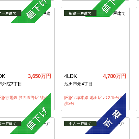
古一戸建て
新築一戸建て
DK
3,650万円
4LDK
4,780万円
市外院3丁目
池田市畑4丁目
阪急行電鉄 箕面萱野駅 徒歩
阪急宝塚本線 池田駅 バス15分徒
歩2分
築一戸建て
中古一戸建て