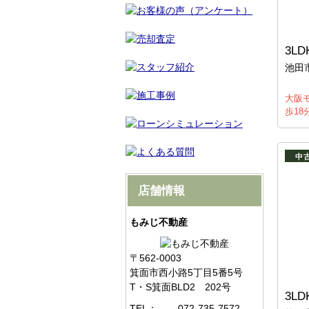
3LD
池田
大阪
歩18
中
店舗情報
もみじ不動産
〒562-0003
箕面市西小路5丁目5番5号
T・S箕面BLD2 202号
3LD
TEL：
072-735-7572