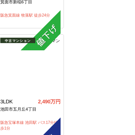
箕面市新稲6丁目
阪急箕面線 牧落駅 徒歩24分
中古マンション
3LDK
2,490万円
池田市五月丘4丁目
阪急宝塚本線 池田駅 バス17分徒
歩1分