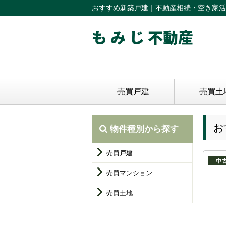
おすすめ新築戸建｜不動産相続・空き家活
も み じ 不動産
売買戸建
売買土
お
物件種別から探す
売買戸建
中
売買マンション
売買土地