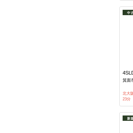
中
4SL
箕面
北大
23分
新