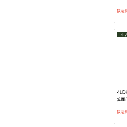
阪急箕
中
4LD
箕面
阪急箕