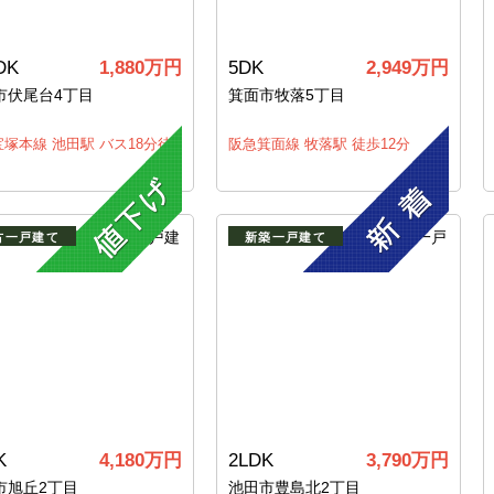
DK
1,880万円
5DK
2,949万円
市伏尾台4丁目
箕面市牧落5丁目
塚本線 池田駅 バス18分徒
阪急箕面線 牧落駅 徒歩12分
古一戸建て
新築一戸建て
K
4,180万円
2LDK
3,790万円
市旭丘2丁目
池田市豊島北2丁目