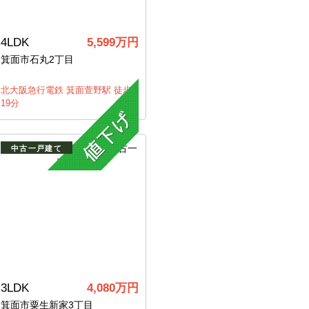
4LDK
5,599万円
箕面市石丸2丁目
北大阪急行電鉄 箕面萱野駅 徒歩
19分
中古一戸建て
3LDK
4,080万円
箕面市粟生新家3丁目