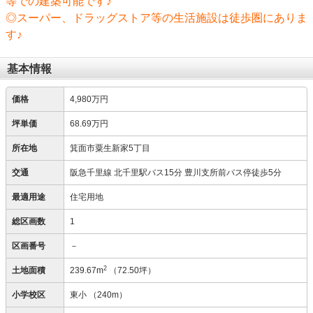
等での建築可能です♪
◎スーパー、ドラッグストア等の生活施設は徒歩圏にありま
す♪
基本情報
価格
4,980万円
坪単価
68.69万円
所在地
箕面市粟生新家5丁目
交通
阪急千里線 北千里駅バス15分 豊川支所前バス停徒歩5分
最適用途
住宅用地
総区画数
1
区画番号
－
2
土地面積
239.67m
（72.50坪）
小学校区
東小
（240m）