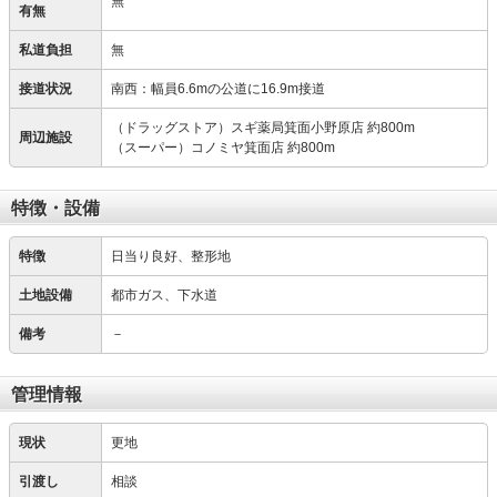
無
有無
私道負担
無
接道状況
南西：幅員6.6mの公道に16.9m接道
（ドラッグストア）スギ薬局箕面小野原店 約800m
周辺施設
（スーパー）コノミヤ箕面店 約800m
特徴・設備
特徴
日当り良好、整形地
土地設備
都市ガス、下水道
備考
－
管理情報
現状
更地
引渡し
相談