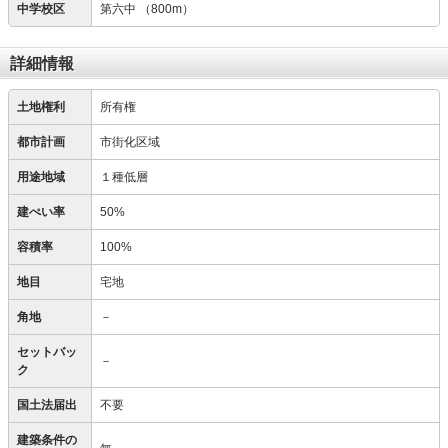
中学校区
第六中
（800m）
詳細情報
土地権利
所有権
都市計画
市街化区域
用途地域
１種低層
建ぺい率
50%
容積率
100%
地目
宅地
角地
－
セットバッ
－
ク
国土法届出
不要
建築条件の