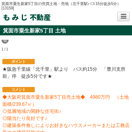
箕面市粟生新家5丁目の売買土地・売地（北千里駅バス15分徒歩5分）
[13159]
も み じ 不動産
箕面市粟生新家5丁目 土地
1 / 1
ポイント
★阪急千里線「北千里」駅より バス約15分 「豊川支所
前」停 徒歩5分です★
コメント
◆大阪府箕面市粟生新家5丁目売土地◆ 4980万円 （土地
面積/239.67㎡）
◎低層地域の閑静な住宅街♪
◎陽当たり良好です♪
◎建築条件無しによりお好きなハウスメーカーまたは工務店