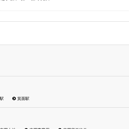
駅
箕面駅