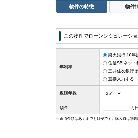
物件の特徴
物件
この物件でローンシミュレーショ
楽天銀行 10年
住信SBIネット
年利率
三井住友銀行 変
直接入力する
返済年数
頭金
万
※返済金額はあくまでも目安です。購入時は別途