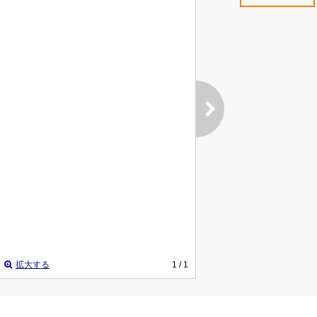
拡大する
1
/ 1