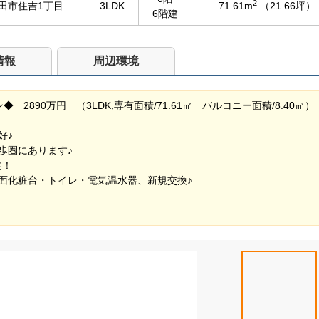
2
田市住吉1丁目
3LDK
71.61m
（21.66坪）
6階建
情報
周辺環境
2890万円 （3LDK,専有面積/71.61㎡ バルコニー面積/8.40㎡）
好♪
歩圏にあります♪
定！
面化粧台・トイレ・電気温水器、新規交換♪