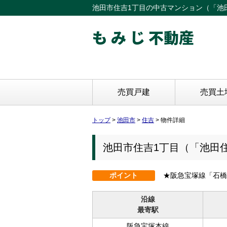
池田市住吉1丁目の中古マンション（「池田住
も み じ 不動産
売買戸建
売買土
トップ
>
池田市
>
住吉
>
物件詳細
池田市住吉1丁目（「池田
ポイント
★阪急宝塚線「石橋
沿線
最寄駅
阪急宝塚本線