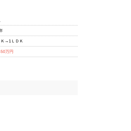
人
年
ＤＫ→1ＬＤＫ
450万円