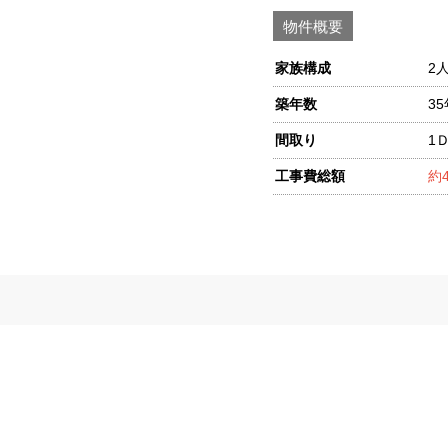
物件概要
家族構成
2
築年数
35
間取り
1
工事費総額
約