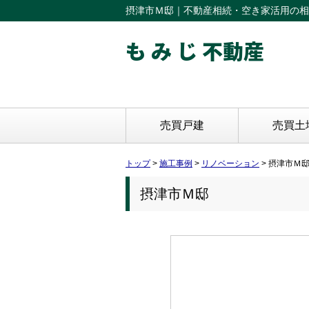
摂津市Ｍ邸｜不動産相続・空き家活用の相
も み じ 不動産
売買戸建
売買土
トップ
>
施工事例
>
リノベーション
>
摂津市Ｍ
摂津市Ｍ邸