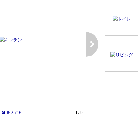
拡大する
1
/ 9