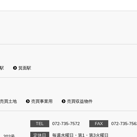
駅
箕面駅
売買土地
売買事業用
売買収益物件
TEL
072-735-7572
FAX
072-735-756
定休日
毎週水曜日・第1・第3火曜日
 202号