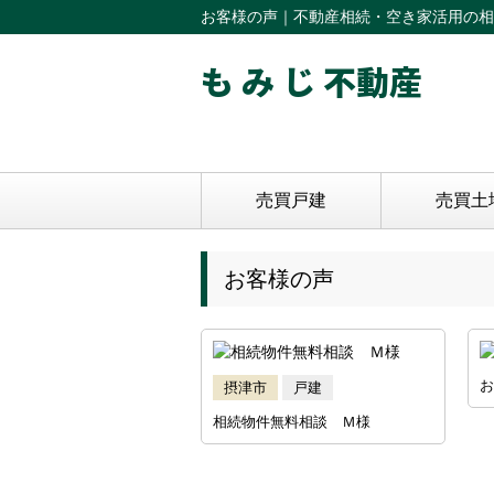
お客様の声｜不動産相続・空き家活用の相
も み じ 不動産
売買戸建
売買土
お客様の声
お
摂津市
戸建
相続物件無料相談 Ｍ様