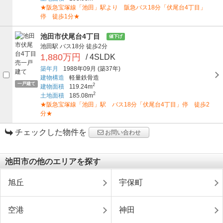
★阪急宝塚線「池田」駅より 阪急バス18分「伏尾台4丁目」
停 徒歩1分★
池田市伏尾台4丁目
値下げ
池田駅
バス18分
徒歩2分
1,880万円
/ 4SLDK
築年月
1988年09月
(築37年)
建物構造
軽量鉄骨造
一戸建て
2
建物面積
119.24m
2
土地面積
185.08m
★阪急宝塚線「池田」駅 バス18分「伏尾台4丁目」停 徒歩2
分★
チェックした物件を
お問い合わせ
池田市の他のエリアを探す
旭丘
宇保町
空港
神田