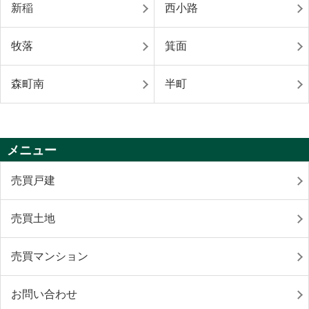
新稲
西小路
牧落
箕面
森町南
半町
メニュー
売買戸建
売買土地
売買マンション
お問い合わせ