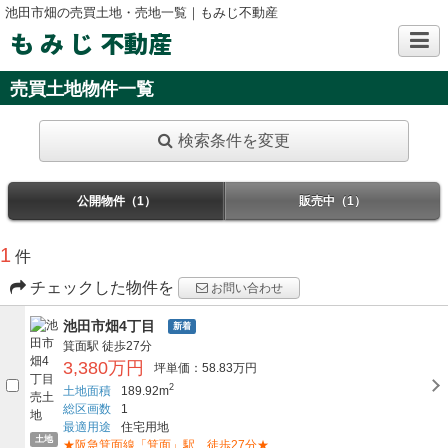
池田市畑の売買土地・売地一覧｜もみじ不動産
も み じ 不動産
売買土地物件一覧
検索条件を変更
公開物件（1）
販売中（1）
1
件
チェックした物件を
お問い合わせ
池田市畑4丁目
新着
箕面駅
徒歩27分
3,380万円
坪単価：58.83万円
2
土地面積
189.92m
総区画数
1
最適用途
住宅用地
土地
★阪急箕面線「箕面」駅 徒歩27分★