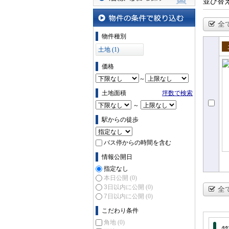
並び替
沿線・駅から探す
全
物件の条件で絞り込む
物件種別
土地 (1)
売
価格
～
土地面積
坪数で検索
～
駅からの徒歩
バス停からの時間を含む
情報公開日
指定なし
本日公開
(0)
3日以内に公開
(0)
全
7日以内に公開
(0)
こだわり条件
角地
(0)