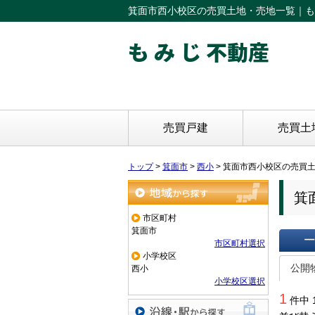
箕面市西小校区の売買土地・売地一覧｜も
も み じ 不動産
売買戸建
売買土
トップ
>
箕面市
>
西小
>
箕面市西小校区の売買
箕
地域から探す
市区町村
箕面市
市区町村選択
小学校区
一覧で
公開
西小
小学校区選択
1
件中 