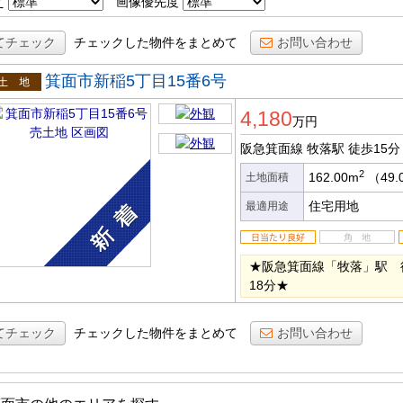
え
画像優先度
てチェック
チェックした物件をまとめて
お問い合わせ
箕面市新稲5丁目15番6号
土地
4,180
万円
阪急箕面線 牧落駅
徒歩15分
2
162.00m
（49.
土地面積
住宅用地
最適用途
★阪急箕面線「牧落」駅 
18分★
てチェック
チェックした物件をまとめて
お問い合わせ