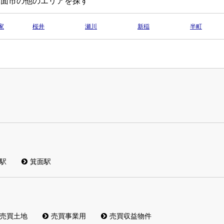
箕面市の他のエリアを探す
家
桜井
瀬川
新稲
半町
駅
箕面駅
売買土地
売買事業用
売買収益物件