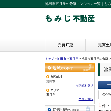
池田市五月丘の分譲マンション一覧｜もみ
も み じ 不動産
売買戸建
売買土
トップ
>
池田市
>
五月丘
>
池田市五月丘の分譲
池
地域から探す
市区町村
池田市
市区町村選択
エリア
一覧で
公開
五月丘
エリア選択
1
件中 