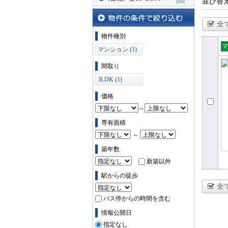
並び替
沿線・駅から探す
全
物件の条件で絞り込む
物件種別
マンション (1)
売
間取り
ョ
3LDK (1)
価格
～
専有面積
～
築年数
新築以外
駅からの徒歩
全
バス停からの時間を含む
情報公開日
指定なし