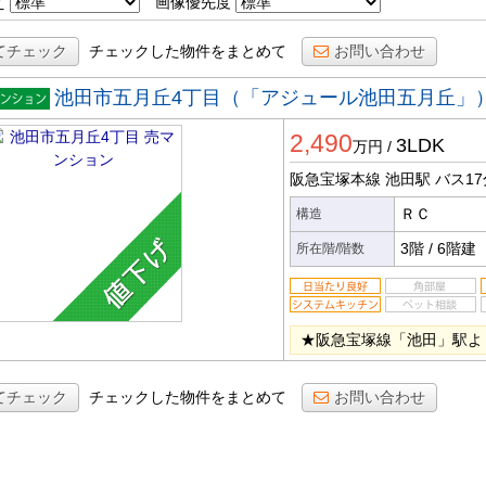
え
画像優先度
てチェック
チェックした物件をまとめて
お問い合わせ
池田市五月丘4丁目（「アジュール池田五月丘」
マンシ
2,490
ン
3LDK
万円
/
阪急宝塚本線 池田駅
バス17
ＲＣ
構造
3階
/
6階建
所在階/階数
★阪急宝塚線「池田」駅よ
てチェック
チェックした物件をまとめて
お問い合わせ