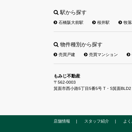
駅から探す
石橋阪大前駅
桜井駅
牧落
物件種別から探す
売買戸建
売買マンション
もみじ不動産
〒562-0003
箕面市西小路5丁目5番5号 T・S箕面BLD2
店舗情報
スタッフ紹介
よく