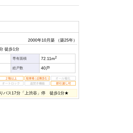
）
2000年10月築
（築25年）
分
徒歩1分
2
72.11m
専有面積
40戸
総戸数
りバス17分「上渋谷」停 徒歩1分★