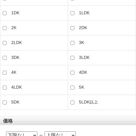
1DK
1LDK
2K
2DK
2LDK
3K
3DK
3LDK
4K
4DK
4LDK
5K
5DK
5LDK以上
価格
～