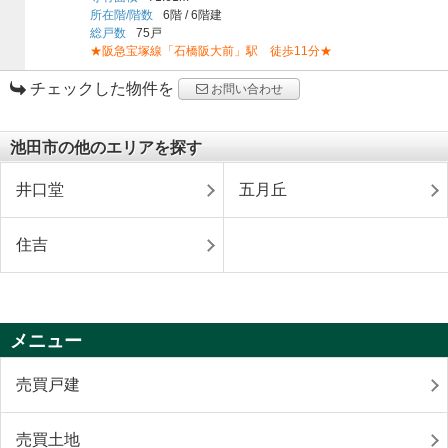
所在階/階数
6階
/
6階建
総戸数
75戸
★阪急宝塚線「石橋阪大前」駅 徒歩11分★
チェックした物件を
お問い合わせ
池田市の他のエリアを探す
井口堂
五月丘
住吉
メニュー
売買戸建
売買土地