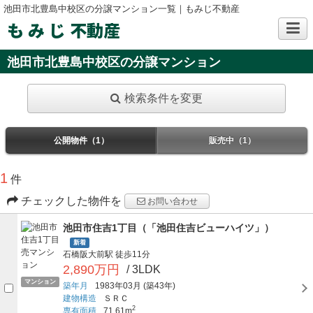
池田市北豊島中校区の分譲マンション一覧｜もみじ不動産
も み じ 不動産
池田市北豊島中校区の分譲マンション
検索条件を変更
公開物件（1）
販売中（1）
1
件
チェックした物件を
お問い合わせ
池田市住吉1丁目（「池田住吉ビューハイツ」）
新着
石橋阪大前駅
徒歩11分
2,890万円
/ 3LDK
マンション
築年月
1983年03月
(築43年)
建物構造
ＳＲＣ
2
専有面積
71.61m