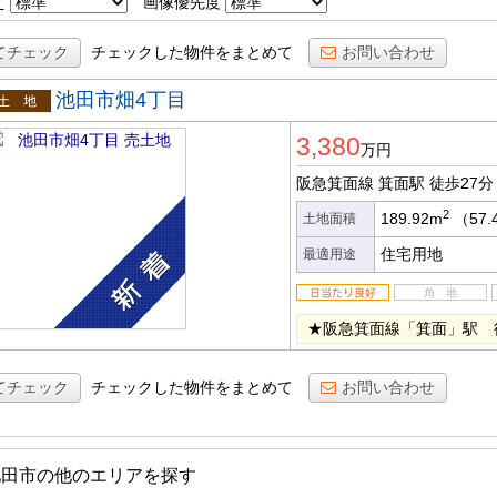
え
画像優先度
てチェック
チェックした物件をまとめて
お問い合わせ
池田市畑4丁目
土地
3,380
万円
阪急箕面線 箕面駅
徒歩27分
2
189.92m
（57.
土地面積
住宅用地
最適用途
★阪急箕面線「箕面」駅 
てチェック
チェックした物件をまとめて
お問い合わせ
池田市の他のエリアを探す