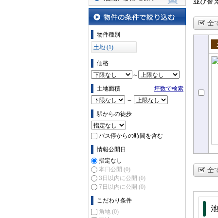
並び替
沿線・駅から探す
全
物件の条件で絞り込む
物件種別
土地 (1)
売
価格
～
土地面積
坪数で検索
～
駅からの徒歩
バス停からの時間を含む
情報公開日
指定なし
本日公開
(0)
全
3日以内に公開
(0)
7日以内に公開
(0)
こだわり条件
角地
(0)