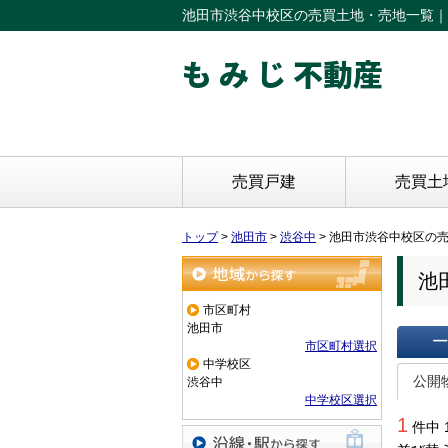
池田市渋谷中校区の売買土地・売地一覧｜
も み じ 不動産
売買戸建
売買土
トップ
>
池田市
>
渋谷中
>
池田市渋谷中校区の
池
地域から探す
市区町村
池田市
市区町村選択
中学校区
一覧で
公開
渋谷中
中学校区選択
1
件中 