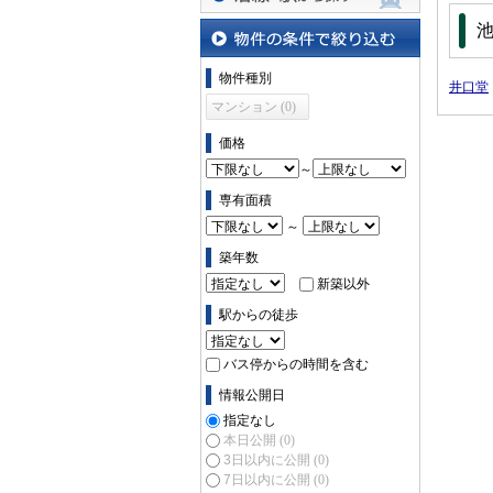
沿線・駅から探す
物件の条件で絞り込む
物件種別
井口堂
マンション (0)
価格
～
専有面積
～
築年数
新築以外
駅からの徒歩
バス停からの時間を含む
情報公開日
指定なし
本日公開
(0)
3日以内に公開
(0)
7日以内に公開
(0)