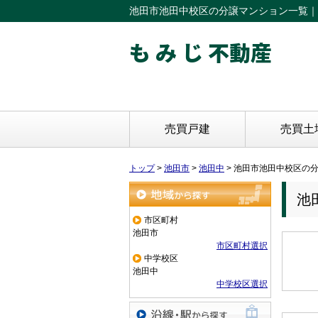
池田市池田中校区の分譲マンション一覧｜
も み じ 不動産
売買戸建
売買土
トップ
>
池田市
>
池田中
>
池田市池田中校区の
池
地域から探す
市区町村
池田市
市区町村選択
中学校区
池田中
中学校区選択